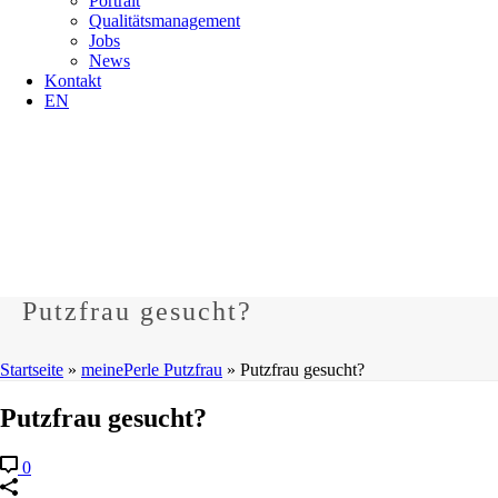
Portrait
Qualitätsmanagement
Jobs
News
Kontakt
EN
Putzfrau gesucht?
Startseite
»
meinePerle Putzfrau
»
Putzfrau gesucht?
Putzfrau gesucht?
0