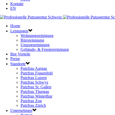
Kontakt
EN
Home
Leistungen
Wohnungsreinigung
Büroreinigung
Umzugsreinigung
Gebäude- & Fensterreinigung
Ihre Vorteile
Preise
Standorte
Putzfrau Aargau
Putzfrau Frauenfeld
Putzfrau Luzern
Putzfrau Schwyz
Putzfrau St. Gallen
Putzfrau Thurgau
Putzfrau Winterthur
Putzfrau Zug
Putzfrau Zürich
Unternehmen