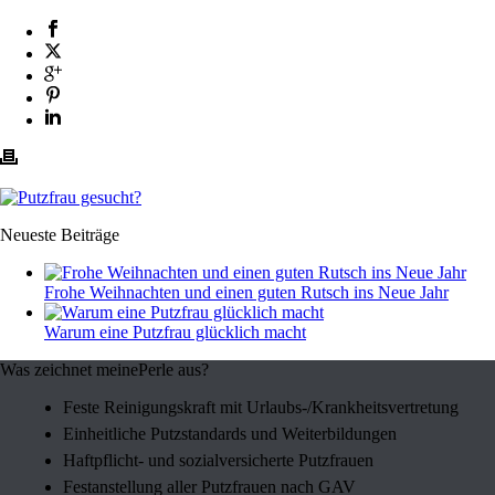
Neueste Beiträge
Frohe Weihnachten und einen guten Rutsch ins Neue Jahr
Warum eine Putzfrau glücklich macht
Was zeichnet meinePerle aus?
Feste Reinigungskraft mit Urlaubs-/Krankheitsvertretung
Einheitliche Putzstandards und Weiterbildungen
Haftpflicht- und sozialversicherte Putzfrauen
Festanstellung aller Putzfrauen nach GAV