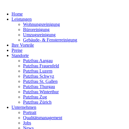
Home
Leistungen
Wohnungsreinigung
Büroreinigung
Umzugsreinigung
Gebäude- & Fensterreinigung
Ihre Vorteile
Preise
Standorte
Putzfrau Aargau
Putzfrau Frauenfeld
Putzfrau Luzern
Putzfrau Schwyz
Putzfrau St. Gallen
Putzfrau Thurgau
Putzfrau Winterthur
Putzfrau Zug
Putzfrau Zürich
Unternehmen
Portrait
Qualitätsmanagement
Jobs
News