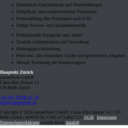
Einheitliche Putzstandards und Weiterbildungen
Haftpflicht- und sozialversicherte Putzfrauen
Festanstellung aller Putzfrauen nach GAV
Stetige Prozess- und Qualitätskontrolle
Professionelle Putzgeräte und -mittel
Zentrale Administration und Verwaltung
Haftungsgewährleistung
Preis inkl. aller Putzmittel, Geräte und gesetzlichen Abgaben
Monatl. Rechnung mit Stundenrapport
Hauptsitz Zürich
meinePerle GmbH
Cäsar-Ritz-Strasse 14
CH-8046 Zürich
+41 (0) 79 696 41 79
info@meineperle.ch
Copyright ©
2026 meinePerle GmbH | Cäsar-Ritz-Strasse 14 | CH-
8046 Zürich | MWST-Nr. CHE-473.460.753 |
AGB
|
Impressum
|
Datenschutzerklärung
|erstellt durch
dataloft