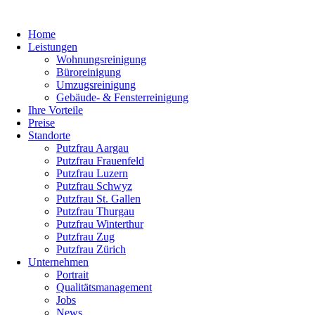
Home
Leistungen
Wohnungsreinigung
Büroreinigung
Umzugsreinigung
Gebäude- & Fensterreinigung
Ihre Vorteile
Preise
Standorte
Putzfrau Aargau
Putzfrau Frauenfeld
Putzfrau Luzern
Putzfrau Schwyz
Putzfrau St. Gallen
Putzfrau Thurgau
Putzfrau Winterthur
Putzfrau Zug
Putzfrau Zürich
Unternehmen
Portrait
Qualitätsmanagement
Jobs
News