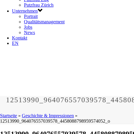
Putzfrau Zürich
Unternehmen
Portrait
Qualitätsmanagement
Jobs
News
Kontakt
EN
12513990_964076557039578_44580
Startseite
»
Geschichte & Impressionen
»
12513990_964076557039578_4458088798959574052_o
12513990_964076557039578_445808879895